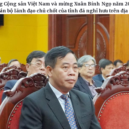
 Cộng sản Việt Nam và mừng Xuân Bính Ngọ năm 202
án bộ lãnh đạo chủ chốt của tỉnh đã nghỉ hưu trên địa