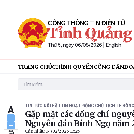
Skip to Main Content
CỔNG THÔNG TIN ĐIỆN TỬ
Tỉnh Quảng
Thứ 5, ngày 06/08/2026
|
English
TRANG CHỦ
CHÍNH QUYỀN
CÔNG DÂN
DO
TIN TỨC NỔI BẬT
TIN HOẠT ĐỘNG CHỦ TỊCH LÊ HỒNG
A
Gặp mặt các đồng chí nguyê
Nguyên đán Bính Ngọ năm 
Cập nhật: 04/02/2026 13:25