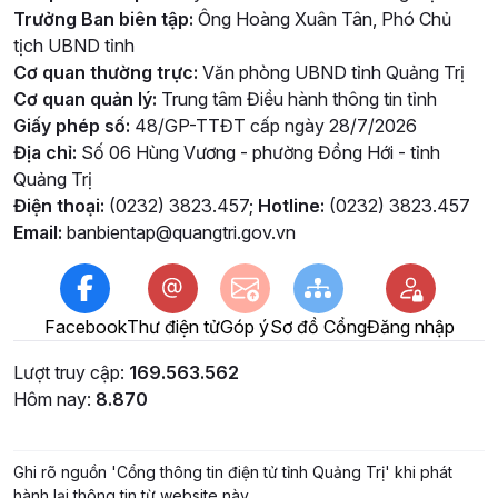
Trưởng Ban biên tập:
Ông Hoàng Xuân Tân, Phó Chủ
tịch UBND tỉnh
Cơ quan thường trực:
Văn phòng UBND tỉnh Quảng Trị
Cơ quan quản lý:
Trung tâm Điều hành thông tin tỉnh
Giấy phép số:
48/GP-TTĐT cấp ngày 28/7/2026
Địa chỉ:
Số 06 Hùng Vương - phường Đồng Hới - tỉnh
Quảng Trị
Điện thoại:
(0232) 3823.457;
Hotline:
(0232) 3823.457
Email:
banbientap@quangtri.gov.vn
Facebook
Thư điện tử
Góp ý
Sơ đồ Cổng
Đăng nhập
Lượt truy cập:
169.563.562
Hôm nay:
8.870
Ghi rõ nguồn 'Cổng thông tin điện tử tỉnh Quảng Trị' khi phát
hành lại thông tin từ website này.