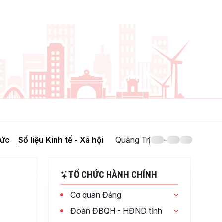
hức
Số liệu Kinh tế - Xã hội
Quảng Trị
-
TỔ CHỨC HÀNH CHÍNH
Cơ quan Đảng
Thường trực Tỉnh ủy
Đoàn ĐBQH - HĐND tỉnh