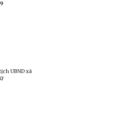
99
 tịch UBND xã
57