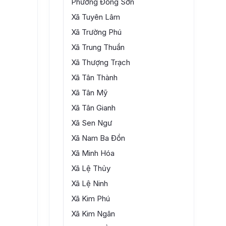
Sở Ngoại vụ
Phường Đồng Sơn
Quảng Trị
Sở Dân tộc và Tôn giáo
Xã Tuyên Lâm
Trường Cao đẳng Kỹ thuật
Xã Trường Phú
Quảng Trị
Xã Trung Thuần
Ban Quản lý vườn Quốc gia
Phong Nha - Kẻ Bàng
Xã Thượng Trạch
Quỹ Phát triển đất tỉnh Quảng
Xã Tân Thành
Trị
Xã Tân Mỹ
Ban Quản lý Dự án Cải thiện thu
Xã Tân Gianh
nhập và nguồn nhân lực tỉnh
Xã Sen Ngư
Quảng Trị
Xã Nam Ba Đồn
Trung tâm Xúc tiến đầu tư,
Thương mại và Du lịch tỉnh
Xã Minh Hóa
Quảng Trị
Xã Lệ Thủy
Xã Lệ Ninh
Xã Kim Phú
Xã Kim Ngân