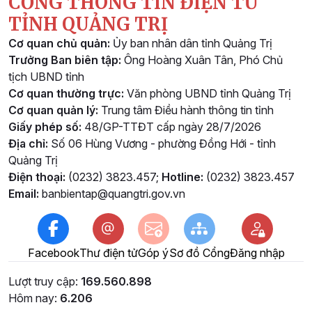
CỔNG THÔNG TIN ĐIỆN TỬ
TỈNH QUẢNG TRỊ
Cơ quan chủ quản:
Ủy ban nhân dân tỉnh Quảng Trị
Trưởng Ban biên tập:
Ông Hoàng Xuân Tân, Phó Chủ
tịch UBND tỉnh
Cơ quan thường trực:
Văn phòng UBND tỉnh Quảng Trị
Cơ quan quản lý:
Trung tâm Điều hành thông tin tỉnh
Giấy phép số:
48/GP-TTĐT cấp ngày 28/7/2026
Địa chỉ:
Số 06 Hùng Vương - phường Đồng Hới - tỉnh
Quảng Trị
Điện thoại:
(0232) 3823.457;
Hotline:
(0232) 3823.457
Email:
banbientap@quangtri.gov.vn
Facebook
Thư điện tử
Góp ý
Sơ đồ Cổng
Đăng nhập
Lượt truy cập:
169.560.898
Hôm nay:
6.206