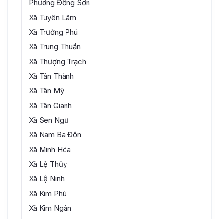
Phường Đồng Sơn
Quỹ Phát triển đất tỉnh Quảng Trị
Sở Ngoại vụ
Xã Tuyên Lâm
Ban Quản lý Dự án Cải thiện thu nhập và nguồn
Sở Dân tộc và Tôn giáo
Xã Trường Phú
nhân lực tỉnh Quảng Trị
Xã Trung Thuần
Trung tâm Xúc tiến đầu tư, Thương mại và Du lịch
tỉnh Quảng Trị
Xã Thượng Trạch
Ban Quản lý Dự án Đầu tư xây dựng Công trình
Xã Tân Thành
Nông nghiệp và Môi trường
Xã Tân Mỹ
Ban Quản lý Dự án Đầu tư xây dựng Công trình Giao
Xã Tân Gianh
thông
Xã Sen Ngư
Ban Quản lý Dự án Đầu tư xây dựng Công trình dân
Xã Nam Ba Đồn
dụng, Công nghiệp và Hạ tầng kỹ thuật
Xã Minh Hóa
Xã Lệ Thủy
Xã Lệ Ninh
Xã Kim Phú
Xã Kim Ngân